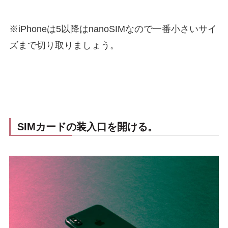
※
iPhone
は
5
以降は
nanoSIM
なので一番小さいサイ
ズまで切り取りましょう。
SIMカードの装入口を開ける。