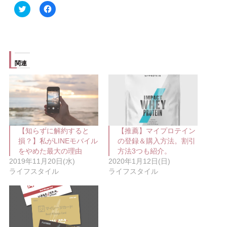
ク
F
リ
a
ッ
c
ク
e
し
b
て
o
T
o
w
k
i
で
関連
t
共
t
有
e
す
r
る
で
に
共
は
有
ク
(
リ
新
ッ
し
ク
【知らずに解約すると
【推薦】マイプロテイン
い
し
ウ
て
損？】私がLINEモバイル
の登録＆購入方法。割引
ィ
く
をやめた最大の理由
方法3つも紹介。
ン
だ
ド
さ
2019年11月20日(水)
2020年1月12日(日)
ウ
い
ライフスタイル
ライフスタイル
で
(
開
新
き
し
ま
い
す
ウ
)
ィ
ン
ド
ウ