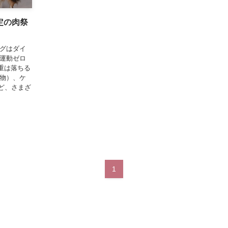
定の肉祭
ログはダイ
 運動ゼロ
重は落ちる
化物）、ケ
ど、さまざ
1