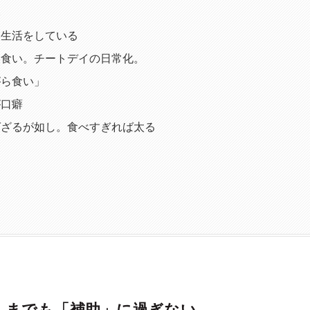
い
い生活をしている
美食い。チートデイの日常化。
がら食い」
が口癖
ばざるが如し。食べすぎれば太る
くまでも「補助」に過ぎない。