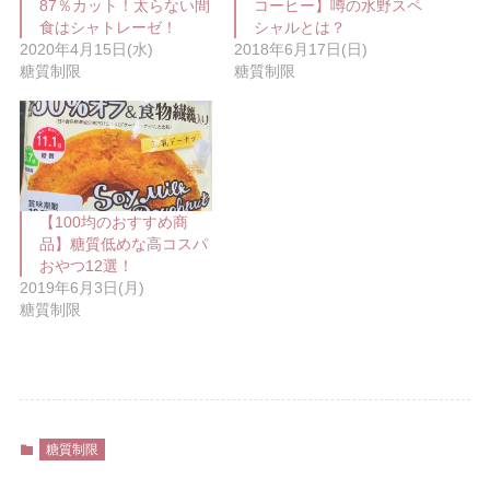
ウ
て
87％カット！太らない間
コーヒー】噂の水野スペ
ィ
く
食はシャトレーゼ！
シャルとは？
ン
だ
ド
さ
2020年4月15日(水)
2018年6月17日(日)
ウ
い
糖質制限
糖質制限
で
(
開
新
き
し
ま
い
す
ウ
)
ィ
ン
ド
ウ
で
開
【100均のおすすめ商
き
ま
品】糖質低めな高コスパ
す
おやつ12選！
)
2019年6月3日(月)
糖質制限
糖質制限