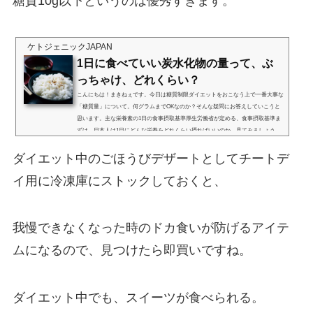
糖質10g以下というのは優秀すぎます。
ケトジェニックJAPAN
1日に食べていい炭水化物の量って、ぶ
っちゃけ、どれくらい？
こんにちは！まきねぇです。今日は糖質制限ダイエットをおこなう上で一番大事な
「糖質量」について。何グラムまでOKなのか？そんな疑問にお答えしていこうと
思います。主な栄養素の1日の食事摂取基準厚生労働省が定める、食事摂取基準ま
ずは、日本人は1日にどんな栄養をどれくらい摂ればいいのか、見てみましょう。
日本人の食事摂取基準（2015年版） ※対象18～49歳男性女性エネルギー2650kcal
1950～2000kcalタンパク質60ｇ50ｇ脂質総エネルギーの20～30％炭水化物総エネル
ダイエット中のごほうびデザートとしてチートデ
ギーの50～65％食物繊維20ｇ以上18g以上ナトリウム3149mg2756m...
イ用に冷凍庫にストックしておくと、
我慢できなくなった時のドカ食いが防げるアイテ
ムになるので、見つけたら即買いですね。
ダイエット中でも、スイーツが食べられる。