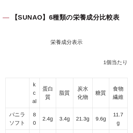
【SUNAO】6種類の栄養成分比較表
栄養成分表示
1個当たり
k
蛋白
炭水
食物
c
脂質
糖質
質
化物
繊維
al
バニラ
8
11.7
2.4g
3.4g
21.3g
9.6g
ソフト
0
g