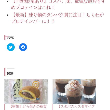
【iHerb割引あり】コスパ、味、最強な超おすす
めプロテインはこれ！
【最新】練り物のタンパク質に注目！ちくわが
プロテインバーに！？
共有:
ク
F
リ
a
ッ
c
ク
e
し
b
て
o
T
o
w
k
i
で
関連
t
共
t
有
e
す
r
る
で
に
共
は
有
ク
(
リ
新
ッ
し
ク
【衝撃】どら焼きの糖質
【スタバのカスタマイズ
い
し