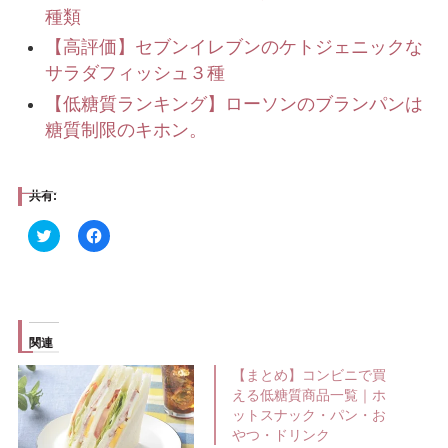
種類
【高評価】セブンイレブンのケトジェニックな
サラダフィッシュ３種
【低糖質ランキング】ローソンのブランパンは
糖質制限のキホン。
共有:
ク
F
リ
a
ッ
c
ク
e
し
b
て
o
T
o
w
k
i
で
関連
t
共
t
有
e
す
【まとめ】コンビニで買
r
る
える低糖質商品一覧｜ホ
で
に
共
は
ットスナック・パン・お
有
ク
やつ・ドリンク
(
リ