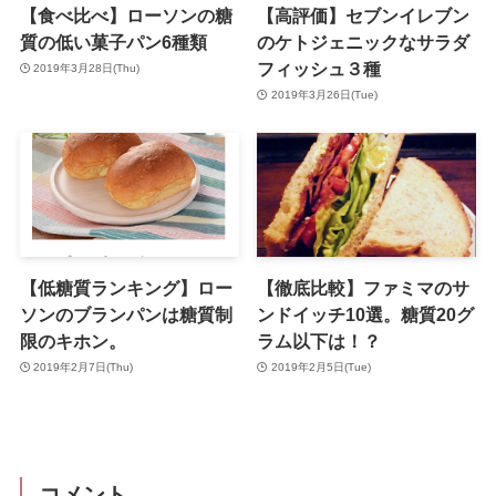
【食べ比べ】ローソンの糖
【高評価】セブンイレブン
質の低い菓子パン6種類
のケトジェニックなサラダ
フィッシュ３種
2019年3月28日(Thu)
2019年3月26日(Tue)
【低糖質ランキング】ロー
【徹底比較】ファミマのサ
ソンのブランパンは糖質制
ンドイッチ10選。糖質20グ
限のキホン。
ラム以下は！？
2019年2月7日(Thu)
2019年2月5日(Tue)
コメント