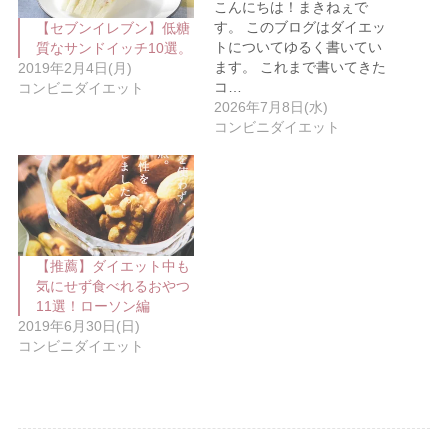
新
ッ
こんにちは！まきねぇで
し
ク
す。 このブログはダイエッ
【セブンイレブン】低糖
い
し
ウ
て
トについてゆるく書いてい
質なサンドイッチ10選。
ィ
く
ます。 これまで書いてきた
2019年2月4日(月)
ン
だ
ド
さ
コ…
コンビニダイエット
ウ
い
2026年7月8日(水)
で
(
開
新
コンビニダイエット
き
し
ま
い
す
ウ
)
ィ
ン
ド
ウ
で
開
き
ま
【推薦】ダイエット中も
す
気にせず食べれるおやつ
)
11選！ローソン編
2019年6月30日(日)
コンビニダイエット